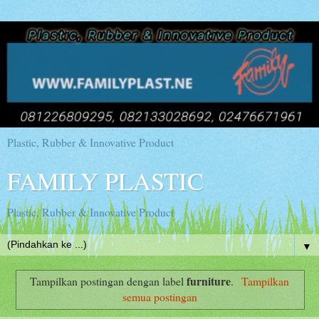
Plastic, Rubber & Innovative Product
FAMILY PLASTIC
Plastic, Rubber & Innovative Product
▼
furniture
Tampilkan postingan dengan label
.
Tampilkan
semua postingan