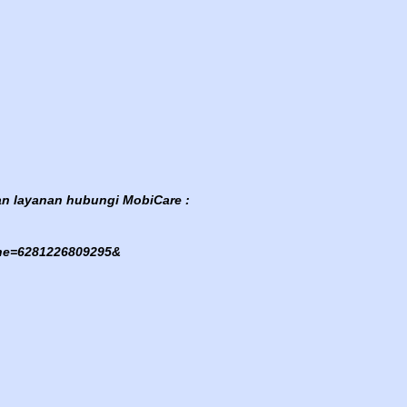
an layanan hubungi MobiCare :
one=6281226809295&