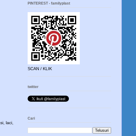
PINTEREST - familyplast
SCAN / KLIK
twitter
Cari
si
,
laci
,