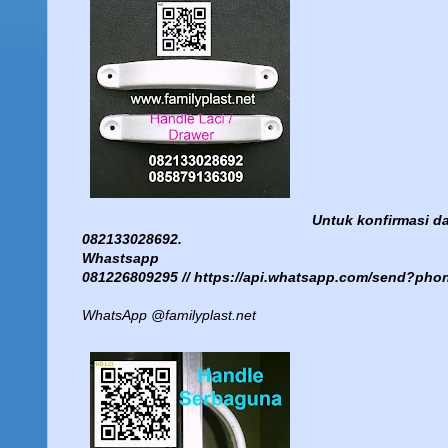
Untuk konfirmasi d
082133028692.
Whastsapp
081226809295 //
https://api.whatsapp.com/send?ph
WhatsApp @familyplast.net