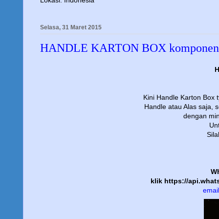
Lokasi:
Indonesia
Selasa, 31 Maret 2015
HANDLE KARTON BOX komponen
Kini Handle Karton Box
Handle atau Alas saja, 
dengan min
Unt
Sil
Wh
klik
https://api.wh
email