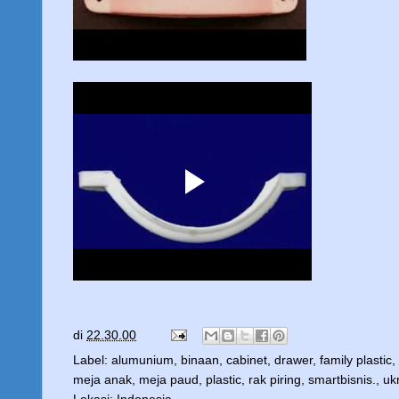
di
22.30.00
Label:
alumunium
,
binaan
,
cabinet
,
drawer
,
family plastic
,
meja anak
,
meja paud
,
plastic
,
rak piring
,
smartbisnis.
,
uk