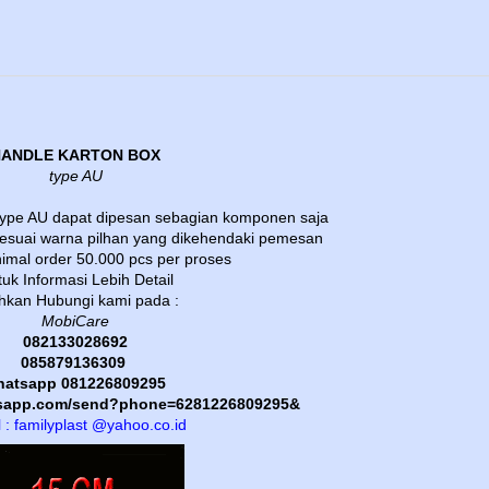
HANDLE KARTON BOX
type AU
 type AU dapat dipesan sebagian komponen saja
sesuai warna pilhan yang dikehendaki pemesan
imal order 50.000 pcs per proses
uk Informasi Lebih Detail
ahkan Hubungi kami pada :
MobiCare
082133028692
085879136309
atsapp 081226809295
atsapp.com/send?phone=6281226809295&
 : familyplast @yahoo.co.id