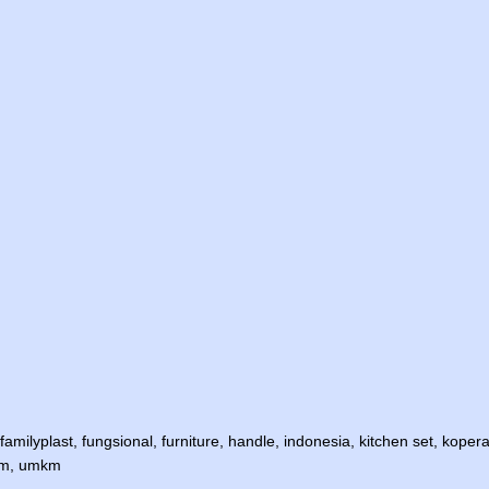
familyplast
,
fungsional
,
furniture
,
handle
,
indonesia
,
kitchen set
,
kopera
m
,
umkm