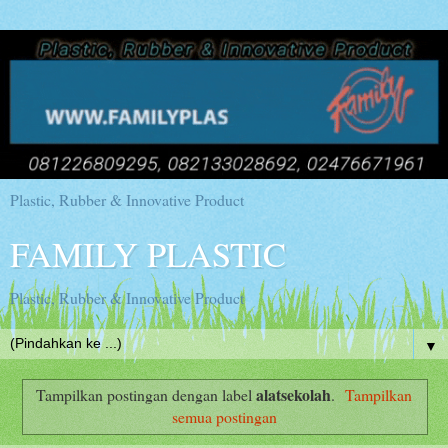
Plastic, Rubber & Innovative Product
FAMILY PLASTIC
Plastic, Rubber & Innovative Product
▼
alatsekolah
Tampilkan postingan dengan label
.
Tampilkan
semua postingan