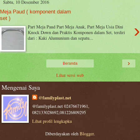
Sabtu, 10 Desember 2016
Meja Paud ( komponent dalam
set )
›
Part Meja Paud Part Meja Anak, Part Meja Usia Dini
Knock Down dan Praktis Komponen dalam Set, terdiri
dari : Kaki Alumunium dan sepatu...
›
Beranda
Lihat versi web
Mengenai Saya
@familyplast.net
@familyplast.net 02476671961,
082133028692,081226809295
Lihat profil lengkapku
Diberdayakan oleh
Blogger
.