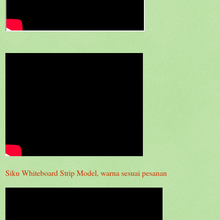
Siku Whiteboard Strip Model, warna sesuai pesanan