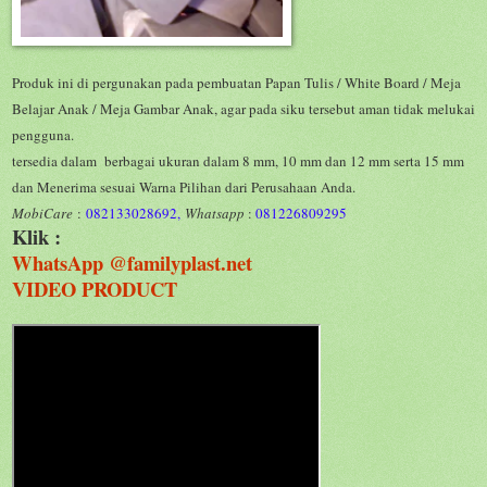
Produk ini di pergunakan pada pembuatan Papan Tulis / White Board / Meja
Belajar Anak / Meja Gambar Anak, agar pada siku tersebut aman tidak melukai
pengguna.
tersedia dalam berbagai ukuran dalam 8 mm, 10 mm dan 12 mm serta 15 mm
dan Menerima sesuai Warna Pilihan dari Perusahaan Anda.
MobiCare
:
082133028692,
Whatsapp
:
081226809295
Klik :
WhatsApp @familyplast.net
VIDEO PRODUCT