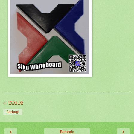
di
15.51.00
Berbagi
‹
›
Beranda