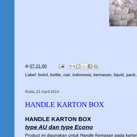
di
07.21.00
Label:
botol
,
bottle
,
cair
,
indonesia
,
kemasan
,
liquid
,
pack
Rabu, 23 April 2014
HANDLE KARTON BOX
HANDLE KARTON BOX
type AU dan type Econo
Product ini digunakan untuk Handle Kemasan pada karton