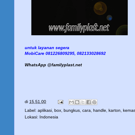
untuk layanan segera
MobiCare 081226809295, 082133028692
WhatsApp @familyplast.net
di
15.51.00
Label:
aplikasi
,
box
,
bungkus
,
cara
,
handle
,
karton
,
kema
Lokasi:
Indonesia