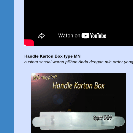
Handle Karton Box type MN
custom sesuai warna pilihan Anda dengan min order yang l