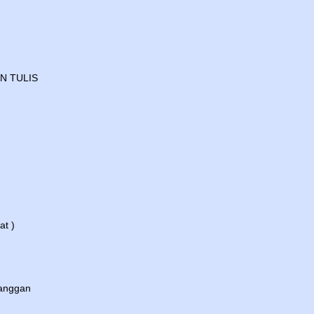
N TULIS
at )
langgan