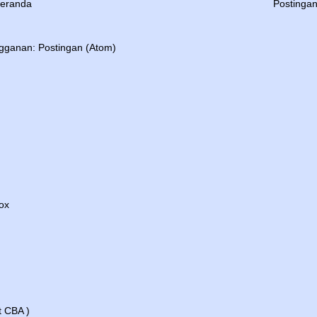
eranda
Postinga
gganan:
Postingan (Atom)
ox
 CBA )