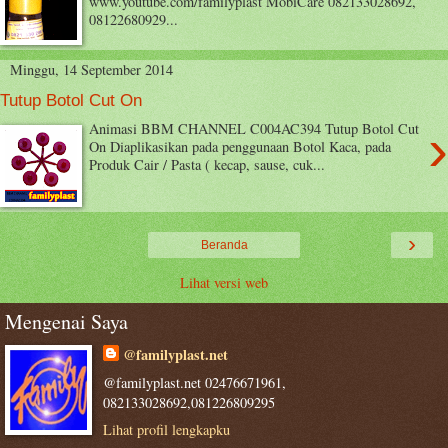
www.youtube.com/familyplast MobiCare 082133028692,
08122680929...
Minggu, 14 September 2014
Tutup Botol Cut On
›
Animasi BBM CHANNEL C004AC394 Tutup Botol Cut
On Diaplikasikan pada penggunaan Botol Kaca, pada
Produk Cair / Pasta ( kecap, sause, cuk...
›
Beranda
Lihat versi web
Mengenai Saya
@familyplast.net
@familyplast.net 02476671961,
082133028692,081226809295
Lihat profil lengkapku