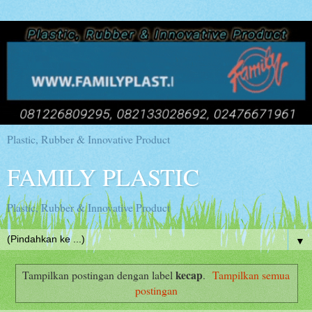
Plastic, Rubber & Innovative Product
FAMILY PLASTIC
Plastic, Rubber & Innovative Product
▼
kecap
Tampilkan postingan dengan label
.
Tampilkan semua
postingan