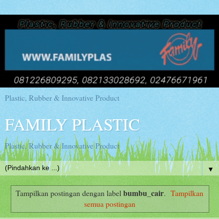
Plastic, Rubber & Innovative Product
FAMILY PLASTIC
Plastic, Rubber & Innovative Product
▼
bumbu_cair
Tampilkan postingan dengan label
.
Tampilkan
semua postingan