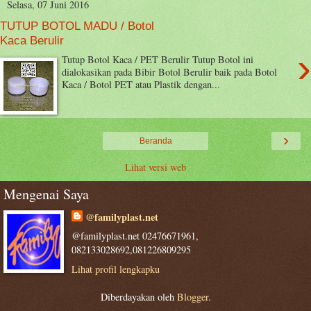
Selasa, 07 Juni 2016
TUTUP BOTOL MADU / Botol
Kaca Berulir
›
Tutup Botol Kaca / PET Berulir Tutup Botol ini
dialokasikan pada Bibir Botol Berulir baik pada Botol
Kaca / Botol PET atau Plastik dengan...
›
Beranda
Lihat versi web
Mengenai Saya
@familyplast.net
@familyplast.net 02476671961,
082133028692,081226809295
Lihat profil lengkapku
Diberdayakan oleh
Blogger
.