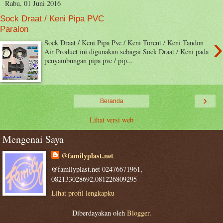
Rabu, 01 Juni 2016
Sock Draat / Keni Pipa PVC
Paralon
›
Sock Draat / Keni Pipa Pvc / Keni Torent / Keni Tandon
Air Product ini digunakan sebagai Sock Draat / Keni pada
penyambungan pipa pvc / pip...
›
Beranda
Lihat versi web
Mengenai Saya
@familyplast.net
@familyplast.net 02476671961,
082133028692,081226809295
Lihat profil lengkapku
Diberdayakan oleh
Blogger
.