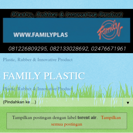
Plastic, Rubber & Innovative Product
FAMILY PLASTIC
Plastic, Rubber & Innovative Product
▼
torent air
Tampilkan postingan dengan label
.
Tampilkan
semua postingan