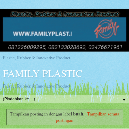
Plastic, Rubber & Innovative Product
FAMILY PLASTIC
Plastic, Rubber & Innovative Product
▼
buah
Tampilkan postingan dengan label
.
Tampilkan semua
postingan