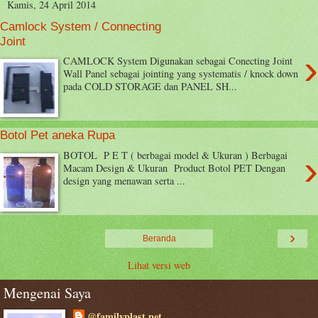
Kamis, 24 April 2014
Camlock System / Connecting
Joint
›
CAMLOCK System Digunakan sebagai Conecting Joint
Wall Panel sebagai jointing yang systematis / knock down
pada COLD STORAGE dan PANEL SH...
Botol Pet aneka Rupa
›
BOTOL P E T ( berbagai model & Ukuran ) Berbagai
Macam Design & Ukuran Product Botol PET Dengan
design yang menawan serta ...
›
Beranda
Lihat versi web
Mengenai Saya
@familyplast.net