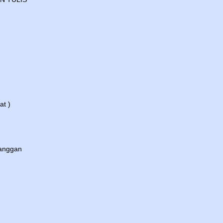
at )
langgan