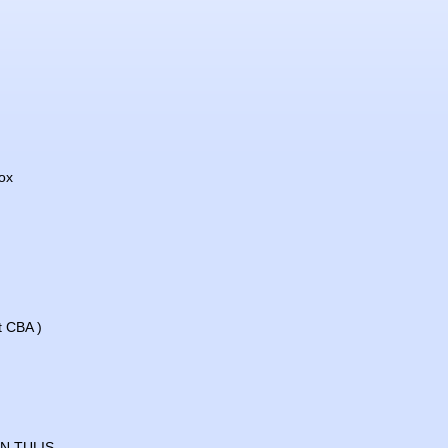
ox
 CBA )
N TULIS